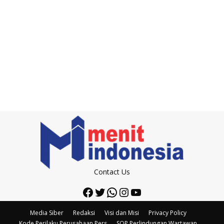
Contact Us
Facebook
Twitter
WhatsApp
Instagram
YouTube
Media Siber
Redaksi
Visi dan Misi
Privacy Policy
Kode Perilaku Perusahaan Pers
SOP Perlindungan Wartawan