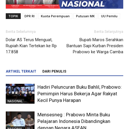
TOPIK
DPR RI
Kuota Perempuan
Putusan MK
UU Pemilu
Berita Sebelumnya
Berita Selanjutnya
Dolar AS Terus Menguat,
Bupati Maros Serahkan
Rupiah Kian Tertekan ke Rp
Bantuan Sapi Kurban Presiden
17.858
Prabowo ke Warga Camba
ARTIKEL TERKAIT
DARI PENULIS
Hadiri Peluncuran Buku Bahlil, Prabowo:
Pemimpin Harus Bekerja Agar Rakyat
Kecil Punya Harapan
NASIONAL
Mensesneg : Prabowo Minta Buku
Pelajaran Indonesia Dibandingkan
dengan Negara ASEAN
NASIONAL