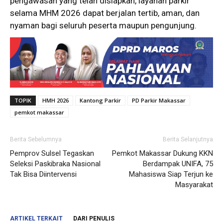
pengawasan yang telah disiapkan, layanan parkir
selama MHM 2026 dapat berjalan tertib, aman, dan
nyaman bagi seluruh peserta maupun pengunjung.
TOPIK
HMH 2026
Kantong Parkir
PD Parkir Makassar
pemkot makassar
Berita Sebelumnya
Berita Selanjutnya
Pemprov Sulsel Tegaskan
Pemkot Makassar Dukung KKN
Seleksi Paskibraka Nasional
Berdampak UNIFA, 75
Tak Bisa Diintervensi
Mahasiswa Siap Terjun ke
Masyarakat
ARTIKEL TERKAIT
DARI PENULIS