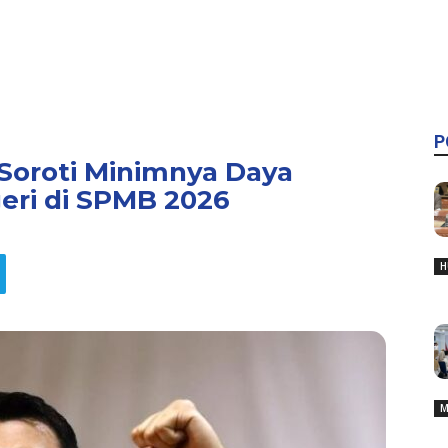
P
 Soroti Minimnya Daya
ri di SPMB 2026
H
M