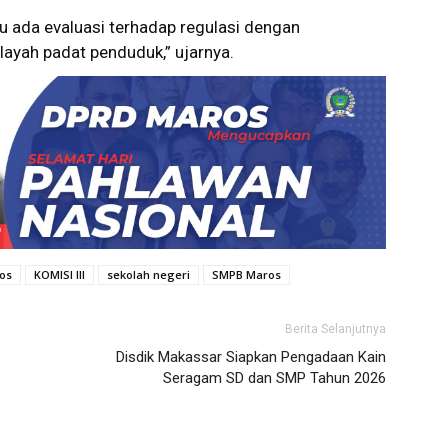
lu ada evaluasi terhadap regulasi dengan
ayah padat penduduk,” ujarnya.
os
KOMISI III
sekolah negeri
SMPB Maros
Berita Selanjutnya
Disdik Makassar Siapkan Pengadaan Kain
Seragam SD dan SMP Tahun 2026