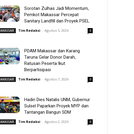
Sorotan Zulhas Jadi Momentum,
Pemkot Makassar Percepat
Sanitary Landfill dan Proyek PSEL
Tim Redaksi
-
Agustus 5, 2026
AKASSAR
0
PDAM Makassar dan Karang
Taruna Gelar Donor Darah,
Ratusan Peserta Ikut
Berpartisipasi
Tim Redaksi
-
Agustus 7, 2026
AKASSAR
0
Hadiri Dies Natalis UNM, Gubernur
Sulsel Paparkan Proyek MYP dan
Tantangan Bangun SDM
Tim Redaksi
-
Agustus 2, 2026
AKASSAR
0