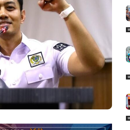
M
M
M