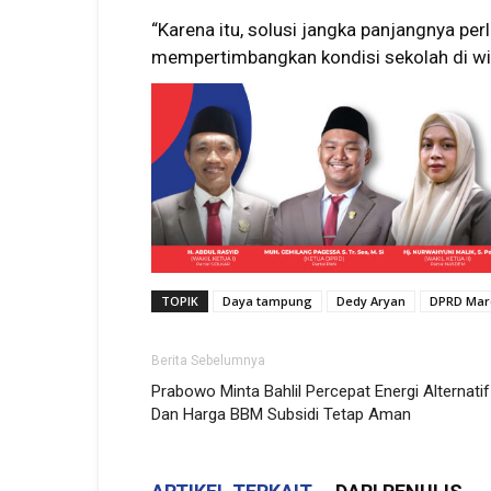
“Karena itu, solusi jangka panjangnya per
mempertimbangkan kondisi sekolah di wil
TOPIK
Daya tampung
Dedy Aryan
DPRD Mar
Berita Sebelumnya
Prabowo Minta Bahlil Percepat Energi Alternatif
Dan Harga BBM Subsidi Tetap Aman