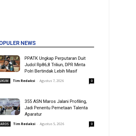
OPULER NEWS
PPATK Ungkap Perputaran Duit
Judol Rp86,8 Triliun, DPR Minta
Polri Bertindak Lebih Masif
Tim Redaksi
-
Agustus 7, 2026
UKUM
0
355 ASN Maros Jalani Profiling,
Jadi Penentu Pemetaan Talenta
Aparatur
Tim Redaksi
-
Agustus 5, 2026
AROS
0