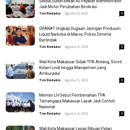
Sekda Sulsel Bekali 40 Pejabat Administrator
Jadi Motor Perubahan Birokrasi
Tim Redaksi
-
Agustus 4, 2026
0
GRANAT Ungkap Dugaan Jaringan Produsen
Liquid Narkoba di Maros, Polres Diminta
Bertindak
Tim Redaksi
-
Agustus 4, 2026
0
Wali Kota Makassar Sidak TPA Antang, Soroti
Kolam Lindi hingga Manajemen yang
Amburadul
Tim Redaksi
-
Agustus 5, 2026
0
Menteri LH Sebut Pembenahan TPA
Tamangapa Makassar Layak Jadi Contoh
Nasional
Tim Redaksi
-
Agustus 6, 2026
0
Wali Kota Makassar Lepas Ribuan Pelari