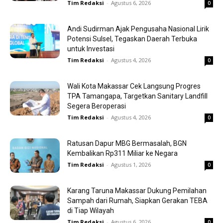
Tim Redaksi
-
Agustus 6, 2026
0
Andi Sudirman Ajak Pengusaha Nasional Lirik
Potensi Sulsel, Tegaskan Daerah Terbuka
untuk Investasi
Tim Redaksi
-
Agustus 4, 2026
0
Wali Kota Makassar Cek Langsung Progres
TPA Tamangapa, Targetkan Sanitary Landfill
Segera Beroperasi
Tim Redaksi
-
Agustus 4, 2026
0
Ratusan Dapur MBG Bermasalah, BGN
Kembalikan Rp311 Miliar ke Negara
Tim Redaksi
-
Agustus 1, 2026
0
Karang Taruna Makassar Dukung Pemilahan
Sampah dari Rumah, Siapkan Gerakan TEBA
di Tiap Wilayah
Tim Redaksi
-
Agustus 6, 2026
0