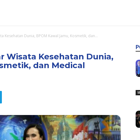
ata Kesehatan Dunia, BPOM Kawal Jamu, Kosmetik, dan...
P
ar Wisata Kesehatan Dunia,
metik, dan Medical
M