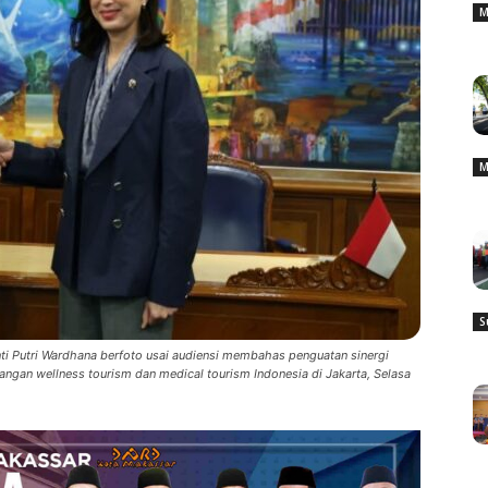
M
M
S
nti Putri Wardhana berfoto usai audiensi membahas penguatan sinergi
n wellness tourism dan medical tourism Indonesia di Jakarta, Selasa