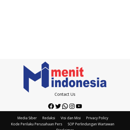
Contact Us
Facebook
Twitter
WhatsApp
Instagram
YouTube
Media Siber
Redaksi
Visi dan Misi
Privacy Policy
Kode Perilaku Perusahaan Pers
SOP Perlindungan Wartawan