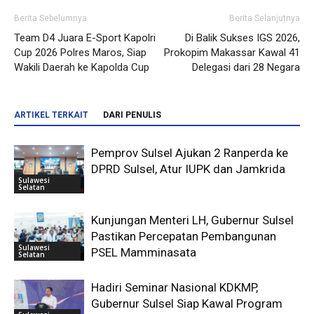
Berita Sebelumnya
Berita Selanjutnya
Team D4 Juara E-Sport Kapolri
Di Balik Sukses IGS 2026,
Cup 2026 Polres Maros, Siap
Prokopim Makassar Kawal 41
Wakili Daerah ke Kapolda Cup
Delegasi dari 28 Negara
ARTIKEL TERKAIT
DARI PENULIS
Pemprov Sulsel Ajukan 2 Ranperda ke
DPRD Sulsel, Atur IUPK dan Jamkrida
Sulawesi
Selatan
Kunjungan Menteri LH, Gubernur Sulsel
Pastikan Percepatan Pembangunan
Sulawesi
PSEL Mamminasata
Selatan
Hadiri Seminar Nasional KDKMP,
Gubernur Sulsel Siap Kawal Program