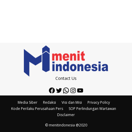
Contact Us
Facebook
Twitter
WhatsApp
Instagram
YouTube
Media Siber
Redaksi
Visi dan Misi
Privacy Policy
Kode Perilaku Perusahaan Pers
SOP Perlindungan Wartawan
Disclaimer
© menitindonesia @2020