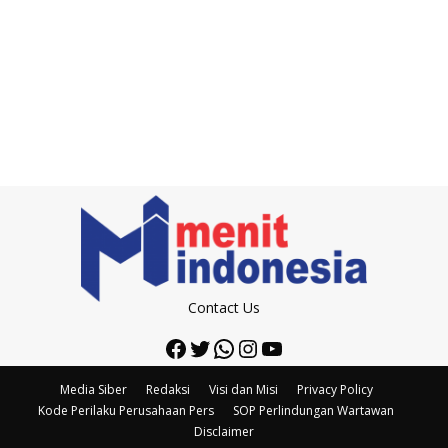
Contact Us
Facebook
Twitter
WhatsApp
Instagram
YouTube
Media Siber
Redaksi
Visi dan Misi
Privacy Policy
Kode Perilaku Perusahaan Pers
SOP Perlindungan Wartawan
Disclaimer