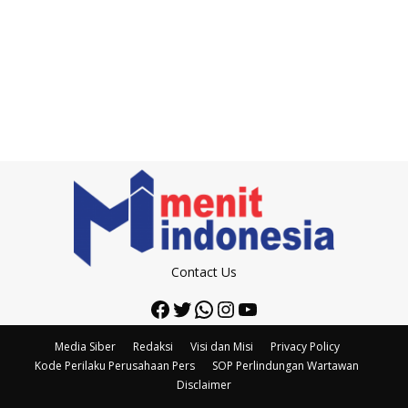
Contact Us
Facebook
Twitter
WhatsApp
Instagram
YouTube
Media Siber
Redaksi
Visi dan Misi
Privacy Policy
Kode Perilaku Perusahaan Pers
SOP Perlindungan Wartawan
Disclaimer