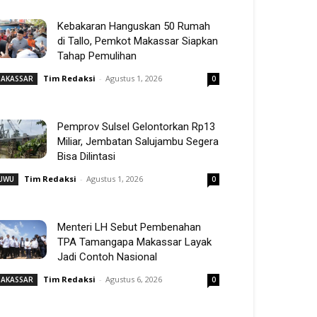
Kebakaran Hanguskan 50 Rumah
di Tallo, Pemkot Makassar Siapkan
Tahap Pemulihan
Tim Redaksi
-
Agustus 1, 2026
AKASSAR
0
Pemprov Sulsel Gelontorkan Rp13
Miliar, Jembatan Salujambu Segera
Bisa Dilintasi
Tim Redaksi
-
Agustus 1, 2026
UWU
0
Menteri LH Sebut Pembenahan
TPA Tamangapa Makassar Layak
Jadi Contoh Nasional
Tim Redaksi
-
Agustus 6, 2026
AKASSAR
0