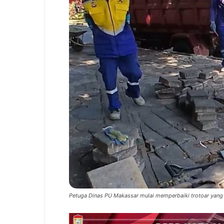
Petuga Dinas PU Makassar mulai memperbaiki trotoar yang r