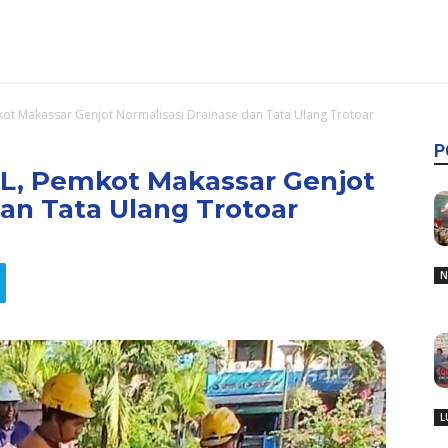
kot Makassar Genjot Normalisasi Drainase dan Tata Ulang Trotoar
P
KL, Pemkot Makassar Genjot
dan Tata Ulang Trotoar
N
L