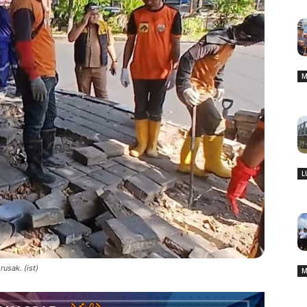
M
L
usak. (ist)
M