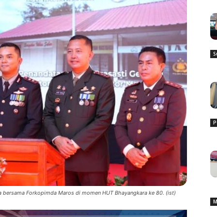
S
P
a bersama Forkopimda Maros di momen HUT Bhayangkara ke 80. (ist)
M