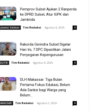
Pemprov Sulsel Ajukan 2 Ranperda
ke DPRD Sulsel, Atur IUPK dan
Jamkrida
Tim Redaksi
-
Agustus 6, 2026
ulawesi Selatan
0
Rakorda Gerindra Sulsel Digelar
Hari Ini, 7 DPC Dipastikan Jalani
Penyegaran Kepengurusan
Tim Redaksi
-
Agustus 4, 2026
OLITIK
0
DLH Makassar: Tiga Bulan
Pertama Fokus Edukasi, Belum
Ada Sanksi bagi Warga yang
Belum...
Tim Redaksi
-
Agustus 2, 2026
AKASSAR
0