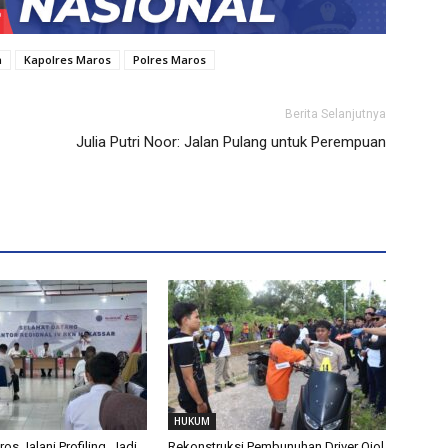
a
Kapolres Maros
Polres Maros
Berita Selanjutnya
Julia Putri Noor: Jalan Pulang untuk Perempuan
HUKUM
s Jalani Profiling, Jadi
Rekonstruksi Pembunuhan Driver Ojol