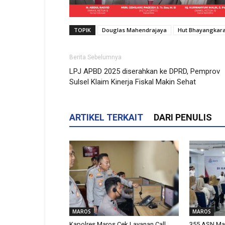
TOPIK
Douglas Mahendrajaya
Hut Bhayangkar
Berita Sebelumnya
LPJ APBD 2025 diserahkan ke DPRD, Pemprov
Sulsel Klaim Kinerja Fiskal Makin Sehat
ARTIKEL TERKAIT
DARI PENULIS
MAROS
MAROS
Kapolres Maros Cek Layanan Call
355 ASN Maro