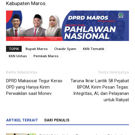
Kabupaten Maros.
TOPIK
Bupati Maros
Chaidir Syam
KKN Tematik
KKN Unhas
Pemkab Maros
Berita Sebelumnya
Berita Selanjutnya
DPRD Makassar Tegur Keras
Taruna Ikrar Lantik 58 Pejabat
OPD yang Hanya Kirim
BPOM, Kirim Pesan Tegas:
Perwakilan saat Monev
Integritas, AI, dan Pelayanan
untuk Rakyat
ARTIKEL TERKAIT
DARI PENULIS