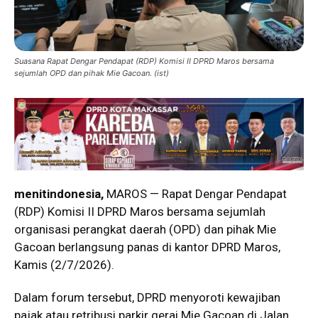
Suasana Rapat Dengar Pendapat (RDP) Komisi II DPRD Maros bersama
sejumlah OPD dan pihak Mie Gacoan. (ist)
menitindonesia,
MAROS — Rapat Dengar Pendapat
(RDP) Komisi II DPRD Maros bersama sejumlah
organisasi perangkat daerah (OPD) dan pihak Mie
Gacoan berlangsung panas di kantor DPRD Maros,
Kamis (2/7/2026).
Dalam forum tersebut, DPRD menyoroti kewajiban
pajak atau retribusi parkir gerai Mie Gacoan di Jalan