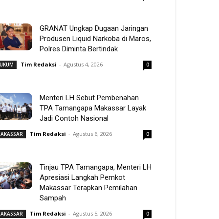
GRANAT Ungkap Dugaan Jaringan
Produsen Liquid Narkoba di Maros,
Polres Diminta Bertindak
Tim Redaksi
-
Agustus 4, 2026
UKUM
0
Menteri LH Sebut Pembenahan
TPA Tamangapa Makassar Layak
Jadi Contoh Nasional
Tim Redaksi
-
Agustus 6, 2026
AKASSAR
0
Tinjau TPA Tamangapa, Menteri LH
Apresiasi Langkah Pemkot
Makassar Terapkan Pemilahan
Sampah
Tim Redaksi
-
Agustus 5, 2026
AKASSAR
0