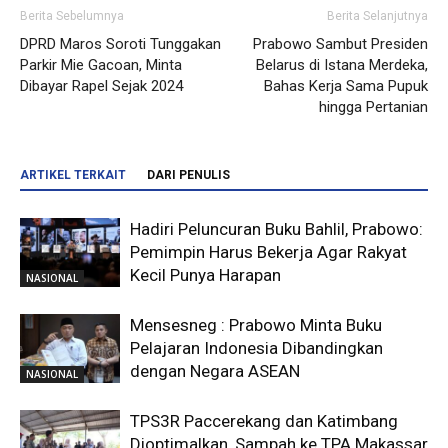
Berita Sebelumnya
Berita Selanjutnya
DPRD Maros Soroti Tunggakan
Prabowo Sambut Presiden
Parkir Mie Gacoan, Minta
Belarus di Istana Merdeka,
Dibayar Rapel Sejak 2024
Bahas Kerja Sama Pupuk
hingga Pertanian
ARTIKEL TERKAIT
DARI PENULIS
Hadiri Peluncuran Buku Bahlil, Prabowo:
Pemimpin Harus Bekerja Agar Rakyat
Kecil Punya Harapan
NASIONAL
Mensesneg : Prabowo Minta Buku
Pelajaran Indonesia Dibandingkan
dengan Negara ASEAN
NASIONAL
TPS3R Paccerekang dan Katimbang
Dioptimalkan, Sampah ke TPA Makassar