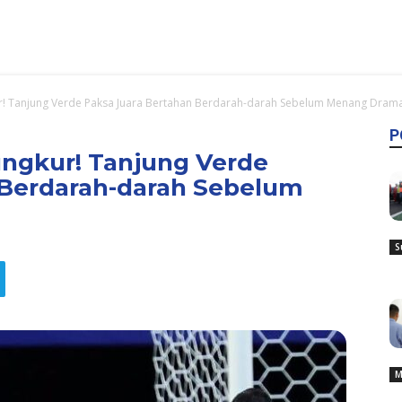
r! Tanjung Verde Paksa Juara Bertahan Berdarah-darah Sebelum Menang Dramat
P
ungkur! Tanjung Verde
 Berdarah-darah Sebelum
S
M