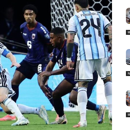
M
N
M