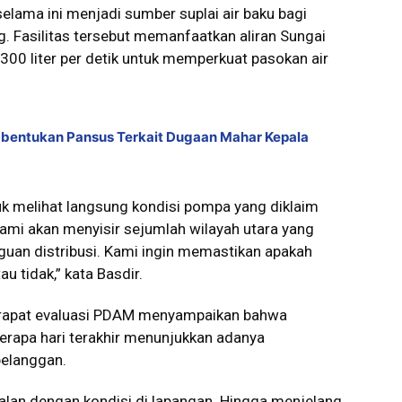
lama ini menjadi sumber suplai air baku bagi
ng. Fasilitas tersebut memanfaatkan aliran Sungai
300 liter per detik untuk memperkuat pasokan air
bentukan Pansus Terkait Dugaan Mahar Kepala
uk melihat langsung kondisi pompa yang diklaim
 kami akan menyisir sejumlah wilayah utara yang
uan distribusi. Kami ingin memastikan apakah
 tidak,” kata Basdir.
m rapat evaluasi PDAM menyampaikan bahwa
berapa hari terakhir menunjukkan adanya
pelanggan.
jalan dengan kondisi di lapangan. Hingga menjelang