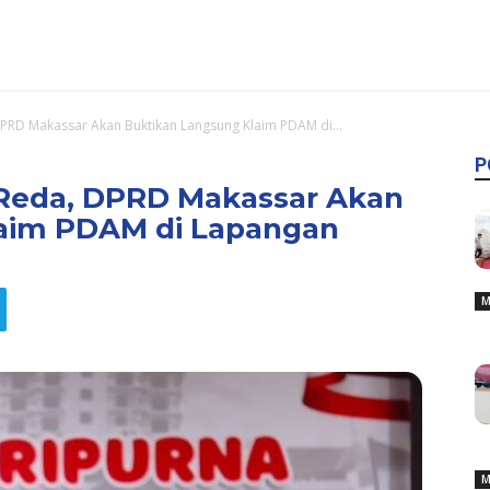
PRD Makassar Akan Buktikan Langsung Klaim PDAM di...
P
Reda, DPRD Makassar Akan
aim PDAM di Lapangan
M
M