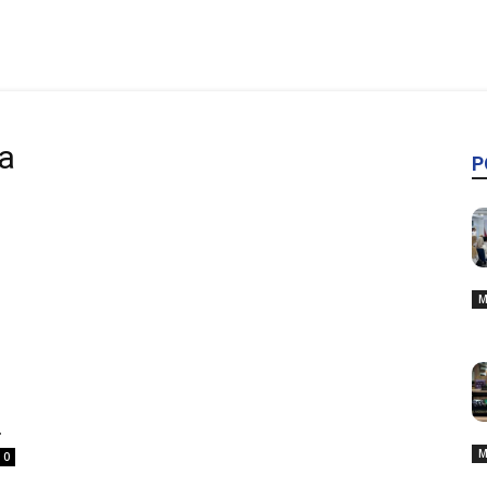
a
P
M
.
M
0