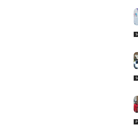
S
S
P