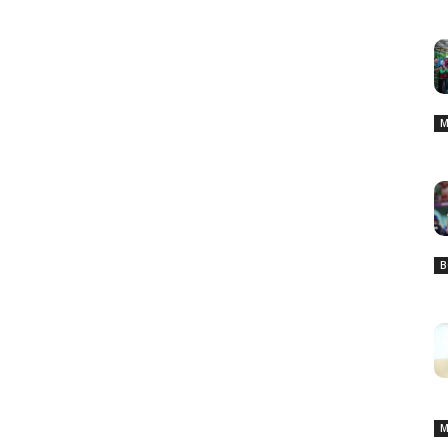
M
B
M