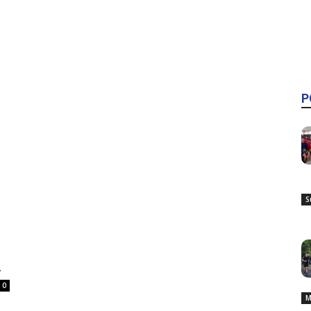
P
S
.
0
M