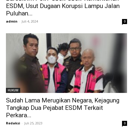
ESDM, Usut Dugaan Korupsi Lampu Jalan
Puluhan...
admin
-
Juli 4, 2024
0
HUKUM
Sudah Lama Merugikan Negara, Kejagung
Tangkap Dua Pejabat ESDM Terkait
Perkara...
Redaksi
-
Juli 25, 2023
0