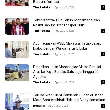
Bertransformasi
Tim Redaksi
-
Agustus 5, 2026
0
Teken Kontrak Dua Tahun, Mohamed Salah
Resmi Gabung Trabzonspor Turki
Tim Redaksi
-
Agustus 7, 2026
0
Appi Tegaskan PSEL Makassar Tetap Jalan,
Dialog dengan Warga Terus Dibuka
Tim Redaksi
-
Agustus 6, 2026
0
Perbaikan Jalan Moncongloe Maros Dimulai,
Arus ke Daya Berlaku Satu Lajur hingga 20
Agustus
Tim Redaksi
-
Agustus 3, 2026
0
Taruna Ikrar: Silent Pandemic Sudah di Depan
Mata, Saat Antibiotik Tak Lagi Menyelamatkan
Redaksi
-
Agustus 2, 2026
0