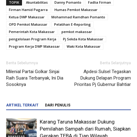
TOPIK
Akuntabilitas
Danny Pomanto
Fadlia Firman
Firman Hamid Pagarra
Humas Pemkot Makassar
Ketua DWP Makassar
Mohammad Ramdhan Pomanto
OPD Pemkot Makassar
Pelatihan E-Reporting
Pemerintah Kota Makassar
pemkot makassar
pengelolaan Program Kerja
Pj Sekda Kota Makassar
Program Kerja DWP Makassar
Waki Kota Makassar
Berita Sebelumnya
Berita Selanjutnya
Milenial Partai Golkar Sinjai
Apdesi Sulsel Tegaskan
Raih Suara Terbanyak, Ini Dia
Dukung Delapan Program
Sosoknya
Prioritas Pj Gubernur Bahtiar
ARTIKEL TERKAIT
DARI PENULIS
Karang Taruna Makassar Dukung
Pemilahan Sampah dari Rumah, Siapkan
Gerakan TEBA di Tiap Wilayah
MAKASSAR