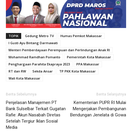
TOPIK
Gedung Metro TV
Humas Pemkot Makassar
I Gusti Ayu Bintang Darmawati
Menteri Pemberdayaan Perempuan dan Perlindungan Anak RI
Mohammad Ramdhan Pomanto
Pemerintah Kota Makassar
Penghargaan Parahita Ekapraya 2023
PPA Makassar
RT dan RW
Sekda Ansar
TP PKK Kota Makassar
Wali Kota Makassar
Berita Sebelumnya
Berita Selanjutnya
Penjelasan Manajemen PT
Kementerian PUPR RI Mulai
Bank Sulselbar Terkait Gugatan
Mengerjakan Pembangunan
Rafie: Akun Nasabah Diretas
Bendungan Jenelata di Gowa
Setelah Tergiur Iklan Sosial
Media