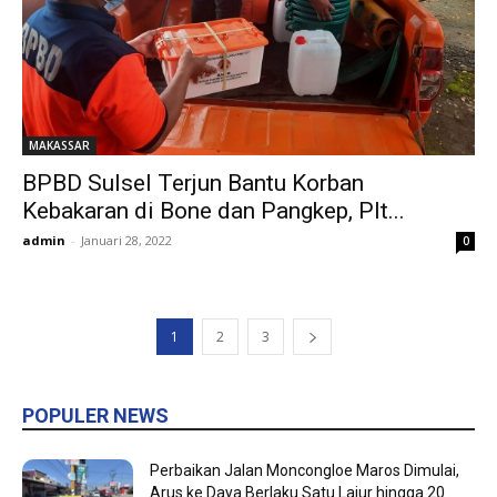
MAKASSAR
BPBD Sulsel Terjun Bantu Korban
Kebakaran di Bone dan Pangkep, Plt...
admin
-
Januari 28, 2022
0
1
2
3
POPULER NEWS
Perbaikan Jalan Moncongloe Maros Dimulai,
Arus ke Daya Berlaku Satu Lajur hingga 20