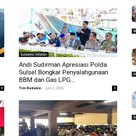
M
Sulawesi Selatan
Andi Sudirman Apresiasi Polda
Sulsel Bongkar Penyalahgunaan
H
BBM dan Gas LPG...
Tim Redaksi
-
Juni 2, 2026
0
0
S