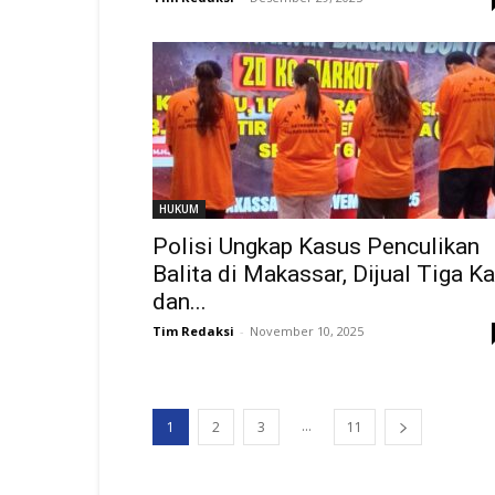
HUKUM
Polisi Ungkap Kasus Penculikan
Balita di Makassar, Dijual Tiga Ka
dan...
Tim Redaksi
-
November 10, 2025
...
1
2
3
11