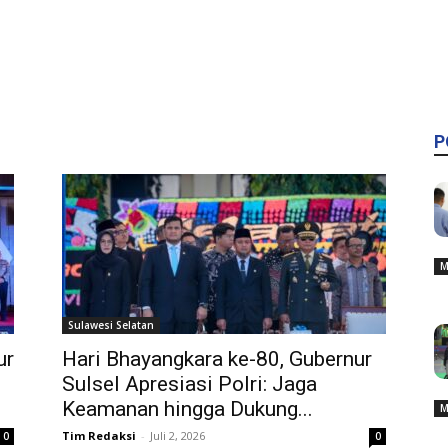
P
M
Sulawesi Selatan
ur
Hari Bhayangkara ke-80, Gubernur
Sulsel Apresiasi Polri: Jaga
Keamanan hingga Dukung...
M
Tim Redaksi
-
Juli 2, 2026
0
0