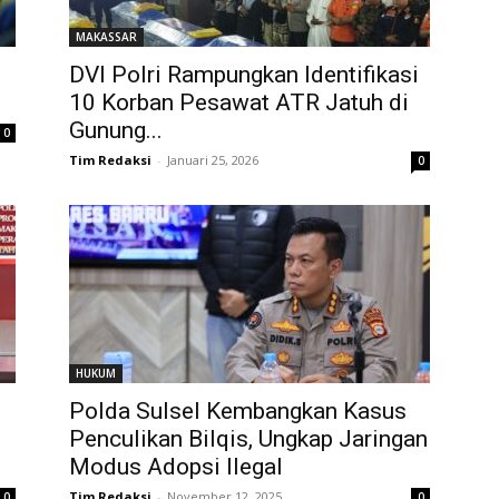
MAKASSAR
DVI Polri Rampungkan Identifikasi
10 Korban Pesawat ATR Jatuh di
Gunung...
0
Tim Redaksi
-
Januari 25, 2026
0
HUKUM
Polda Sulsel Kembangkan Kasus
Penculikan Bilqis, Ungkap Jaringan
Modus Adopsi Ilegal
Tim Redaksi
-
November 12, 2025
0
0