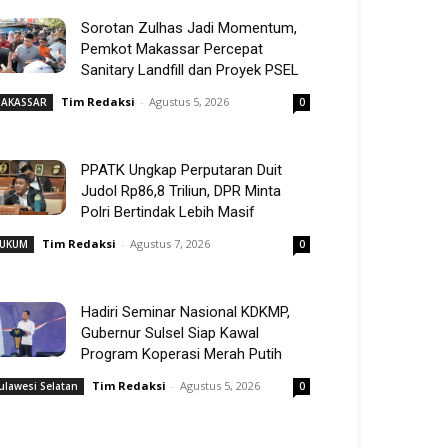
Sorotan Zulhas Jadi Momentum,
Pemkot Makassar Percepat
Sanitary Landfill dan Proyek PSEL
Tim Redaksi
-
Agustus 5, 2026
AKASSAR
0
PPATK Ungkap Perputaran Duit
Judol Rp86,8 Triliun, DPR Minta
Polri Bertindak Lebih Masif
Tim Redaksi
-
Agustus 7, 2026
UKUM
0
Hadiri Seminar Nasional KDKMP,
Gubernur Sulsel Siap Kawal
Program Koperasi Merah Putih
Tim Redaksi
-
Agustus 5, 2026
ulawesi Selatan
0