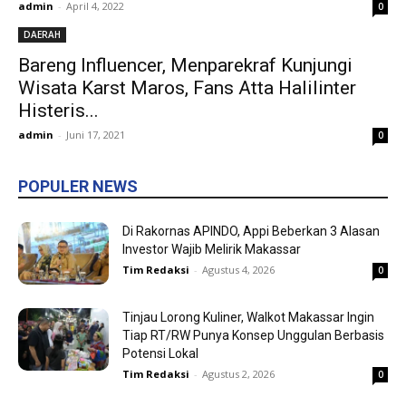
admin
-
April 4, 2022
0
DAERAH
Bareng Influencer, Menparekraf Kunjungi
Wisata Karst Maros, Fans Atta Halilinter
Histeris...
admin
-
Juni 17, 2021
0
POPULER NEWS
Di Rakornas APINDO, Appi Beberkan 3 Alasan
Investor Wajib Melirik Makassar
Tim Redaksi
-
Agustus 4, 2026
0
Tinjau Lorong Kuliner, Walkot Makassar Ingin
Tiap RT/RW Punya Konsep Unggulan Berbasis
Potensi Lokal
Tim Redaksi
-
Agustus 2, 2026
0