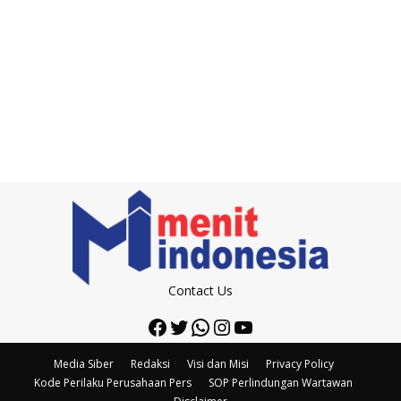
Contact Us
Facebook
Twitter
WhatsApp
Instagram
YouTube
Media Siber
Redaksi
Visi dan Misi
Privacy Policy
Kode Perilaku Perusahaan Pers
SOP Perlindungan Wartawan