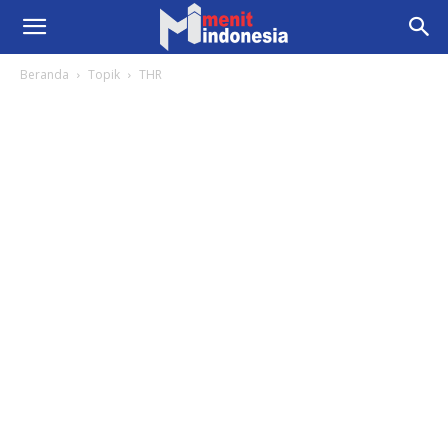
Beranda
Topik
THR