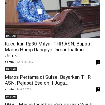
DAERAH
Kucurkan Rp30 Milyar THR ASN, Bupati
Maros Harap Uangnya Dimanfaatkan
Untuk...
admin
-
April 26, 2022
0
DAERAH
Maros Pertama di Sulsel Bayarkan THR
ASN, Pejabat Eselon II Juga...
admin
-
Mei 5, 2021
0
DAERAH
DPRD Maros Ingatkan Perusahaan Wajib