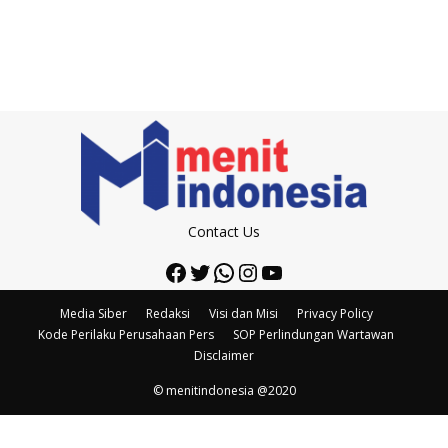
Contact Us
Facebook
Twitter
WhatsApp
Instagram
YouTube
Media Siber
Redaksi
Visi dan Misi
Privacy Policy
Kode Perilaku Perusahaan Pers
SOP Perlindungan Wartawan
Disclaimer
© menitindonesia @2020