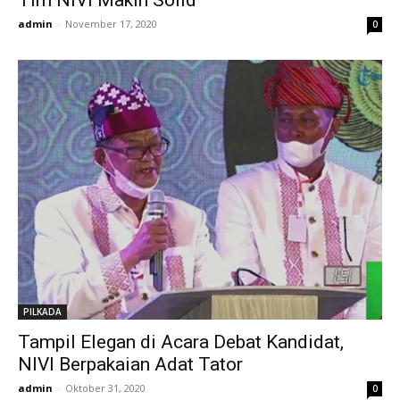
Tim NIVI Makin Solid
admin
-
November 17, 2020
0
PILKADA
Tampil Elegan di Acara Debat Kandidat,
NIVI Berpakaian Adat Tator
admin
-
Oktober 31, 2020
0