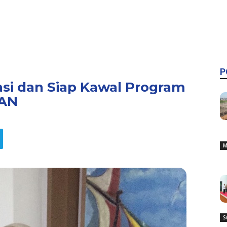
P
si dan Siap Kawal Program
LAN
M
S