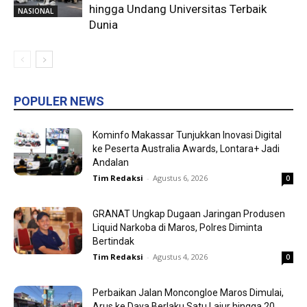
hingga Undang Universitas Terbaik
NASIONAL
Dunia
POPULER NEWS
Kominfo Makassar Tunjukkan Inovasi Digital
ke Peserta Australia Awards, Lontara+ Jadi
Andalan
Tim Redaksi
-
Agustus 6, 2026
0
GRANAT Ungkap Dugaan Jaringan Produsen
Liquid Narkoba di Maros, Polres Diminta
Bertindak
Tim Redaksi
-
Agustus 4, 2026
0
Perbaikan Jalan Moncongloe Maros Dimulai,
Arus ke Daya Berlaku Satu Lajur hingga 20