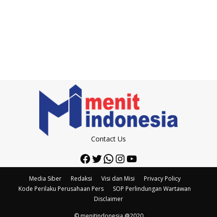
Contact Us
Facebook
Twitter
WhatsApp
Instagram
YouTube
Media Siber
Redaksi
Visi dan Misi
Privacy Policy
Kode Perilaku Perusahaan Pers
SOP Perlindungan Wartawan
Disclaimer
© menitindonesia @2020