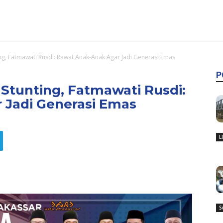
ng, Fatmawati Rusdi: Rawat Anak-Anak Agar Jadi Generasi Emas
P
Stunting, Fatmawati Rusdi:
 Jadi Generasi Emas
L
S