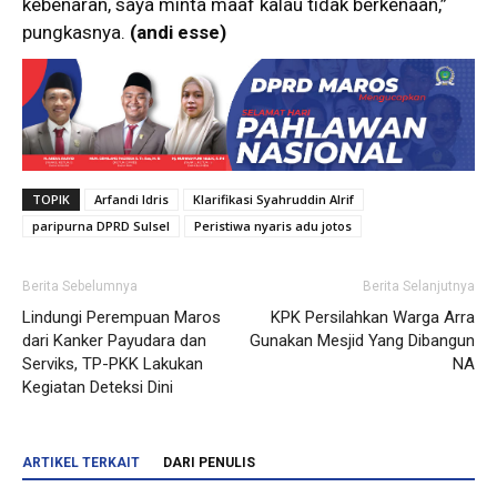
kebenaran, saya minta maaf kalau tidak berkenaan,”
pungkasnya.
(andi esse)
TOPIK
Arfandi Idris
Klarifikasi Syahruddin Alrif
paripurna DPRD Sulsel
Peristiwa nyaris adu jotos
Berita Sebelumnya
Berita Selanjutnya
Lindungi Perempuan Maros
KPK Persilahkan Warga Arra
dari Kanker Payudara dan
Gunakan Mesjid Yang Dibangun
Serviks, TP-PKK Lakukan
NA
Kegiatan Deteksi Dini
ARTIKEL TERKAIT
DARI PENULIS