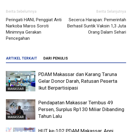
Berita Sebelumnya
Berita Selanjutnya
Peringati HANI, Penggiat Anti
Secerca Harapan: Pemerintah
Narkoba Maros Soroti
Berhasil Suntik Vaksin 1,3 Juta
Minimnya Gerakan
Orang Dalam Sehari
Pencegahan
ARTIKEL TERKAIT
DARI PENULIS
PDAM Makassar dan Karang Taruna
Gelar Donor Darah, Ratusan Peserta
Ikut Berpartisipasi
MAKASSAR
Pendapatan Makassar Tembus 49
Persen, Surplus Rp130 Miliar Dibanding
Tahun Lalu
MAKASSAR
HUT ke-102 PDAM Makassar, Appi