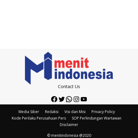
Contact Us
Facebook
Twitter
WhatsApp
Instagram
YouTube
Media Siber
Redaksi
Visi dan Misi
Privacy Policy
Kode Perilaku Perusahaan Pers
SOP Perlindungan Wartawan
Disclaimer
© menitindonesia @2020