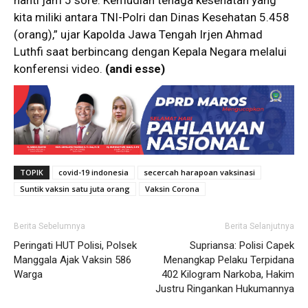
nanti jam 5 sore. Kemudian tenaga kesehatan yang
kita miliki antara TNI-Polri dan Dinas Kesehatan 5.458
(orang),” ujar Kapolda Jawa Tengah Irjen Ahmad
Luthfi saat berbincang dengan Kepala Negara melalui
konferensi video.
(andi esse)
TOPIK
covid-19 indonesia
secercah harapoan vaksinasi
Suntik vaksin satu juta orang
Vaksin Corona
Berita Sebelumnya
Berita Selanjutnya
Peringati HUT Polisi, Polsek
Supriansa: Polisi Capek
Manggala Ajak Vaksin 586
Menangkap Pelaku Terpidana
Warga
402 Kilogram Narkoba, Hakim
Justru Ringankan Hukumannya