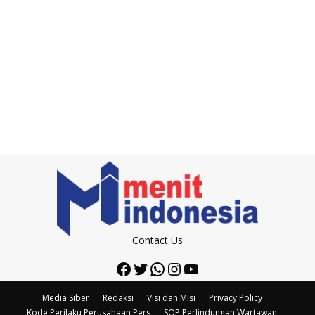
Contact Us
Facebook
Twitter
WhatsApp
Instagram
YouTube
Media Siber
Redaksi
Visi dan Misi
Privacy Policy
Kode Perilaku Perusahaan Pers
SOP Perlindungan Wartawan