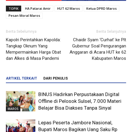
TOPIK
HA Patarai Amir
HUT 62 Maros
Ketua DPRD Maros
Pesan Moral Maros
Berita Sebelumnya
Berita Selanjutnya
Kapolri Perintahkan Kapolda:
Chaidir Syam ‘Curhat’ ke Plt
Tangkap Oknum Yang
Gubernur Soal Pengurangan
Mempermainkan Harga Obat
Anggaran di Acara HUT ke 62
dan Alkes di Masa Pandemi
Kabupaten Maros
ARTIKEL TERKAIT
DARI PENULIS
BINUS Hadirkan Perpustakaan Digital
Offline di Pelosok Sulsel, 7.000 Materi
Belajar Bisa Diakses Tanpa Sinyal
MAROS
Lepas Peserta Jambore Nasional,
Bupati Maros Bagikan Uang Saku Rp