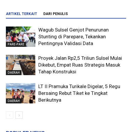
ARTIKEL TERKAIT
DARI PENULIS
Wagub Sulsel Genjot Penurunan
Stunting di Parepare, Tekankan
Pentingnya Validasi Data
PARE-PARE
Proyek Jalan Rp2,5 Triliun Sulsel Mulai
Dikebut, Empat Ruas Strategis Masuk
Tahap Konstruksi
DAERAH
LT II Pramuka Turikale Digelar, 5 Regu
Bersaing Rebut Tiket ke Tingkat
Berikutnya
DAERAH