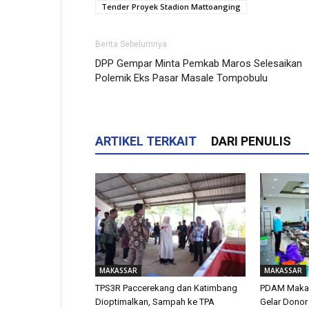
Tender Proyek Stadion Mattoanging
Berita Sebelumnya
DPP Gempar Minta Pemkab Maros Selesaikan
Polemik Eks Pasar Masale Tompobulu
ARTIKEL TERKAIT
DARI PENULIS
MAKASSAR
MAKASSAR
TPS3R Paccerekang dan Katimbang
PDAM Makas
Dioptimalkan, Sampah ke TPA
Gelar Donor