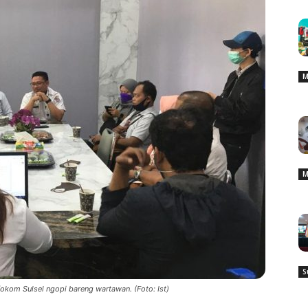
M
M
S
fokom Sulsel ngopi bareng wartawan. (Foto: Ist)