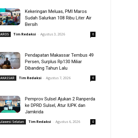
Kekeringan Meluas, PMI Maros
Sudah Salurkan 108 Ribu Liter Air
Bersih
Tim Redaksi
-
Agustus 3, 2026
AROS
0
Pendapatan Makassar Tembus 49
Persen, Surplus Rp130 Miliar
Dibanding Tahun Lalu
Tim Redaksi
-
Agustus 7, 2026
AKASSAR
0
Pemprov Sulsel Ajukan 2 Ranperda
ke DPRD Sulsel, Atur IUPK dan
Jamkrida
Tim Redaksi
-
Agustus 6, 2026
ulawesi Selatan
0