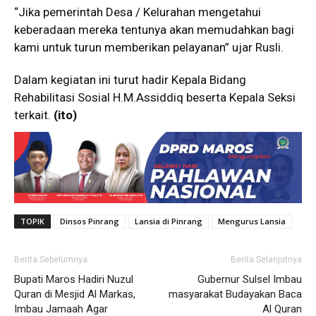
“Jika pemerintah Desa / Kelurahan mengetahui
keberadaan mereka tentunya akan memudahkan bagi
kami untuk turun memberikan pelayanan” ujar Rusli.
Dalam kegiatan ini turut hadir Kepala Bidang
Rehabilitasi Sosial H.M.Assiddiq beserta Kepala Seksi
terkait.
(ito)
TOPIK
Dinsos Pinrang
Lansia di Pinrang
Mengurus Lansia
Berita Sebelumnya
Berita Selanjutnya
Bupati Maros Hadiri Nuzul
Gubernur Sulsel Imbau
Quran di Mesjid Al Markas,
masyarakat Budayakan Baca
Imbau Jamaah Agar
Al Quran