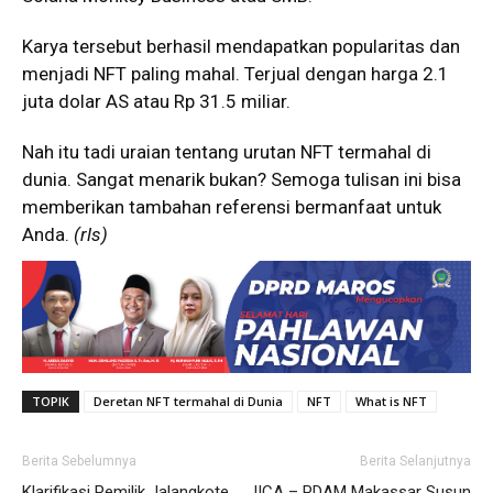
Karya tersebut berhasil mendapatkan popularitas dan
menjadi NFT paling mahal. Terjual dengan harga 2.1
juta dolar AS atau Rp 31.5 miliar.
Nah itu tadi uraian tentang urutan NFT termahal di
dunia. Sangat menarik bukan? Semoga tulisan ini bisa
memberikan tambahan referensi bermanfaat untuk
Anda.
(rls)
TOPIK
Deretan NFT termahal di Dunia
NFT
What is NFT
Berita Sebelumnya
Berita Selanjutnya
Klarifikasi Pemilik Jalangkote
JICA – PDAM Makassar Susun