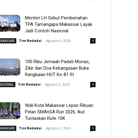
Menteri LH Sebut Pembenahan
TPA Tamangapa Makassar Layak
Jadi Contoh Nasional
Tim Redaksi
-
Agustus 6, 2026
AKASSAR
0
100 Ribu Jemaah Padati Monas,
Zikir dan Doa Kebangsaan Buka
Rangkaian HUT Ke-81 RI
Tim Redaksi
-
Agustus 2, 2026
ASIONAL
0
Wali Kota Makassar Lepas Ribuan
Pelari SMAnSA Run 2026, Ikut
Tuntaskan Rute 10K
Tim Redaksi
-
Agustus 2, 2026
AKASSAR
0