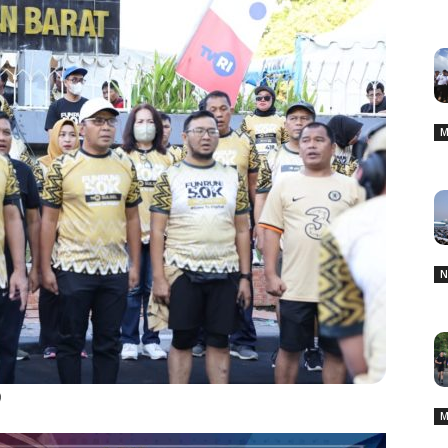
M
N
)
M