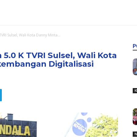
VRI Sulsel, Wali Kota Danny Minta...
P
5.0 K TVRI Sulsel, Wali Kota
kembangan Digitalisasi
K
N