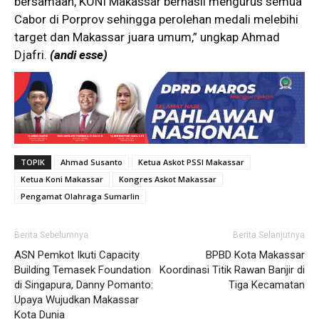
bersamaan, KONI Makassar berhasil mengurus semua
Cabor di Porprov sehingga perolehan medali melebihi
target dan Makassar juara umum,” ungkap Ahmad
Djafri.
(andi esse)
TOPIK
Ahmad Susanto
Ketua Askot PSSI Makassar
Ketua Koni Makassar
Kongres Askot Makassar
Pengamat Olahraga Sumarlin
Berita Sebelumnya
Berita Selanjutnya
ASN Pemkot Ikuti Capacity
BPBD Kota Makassar
Building Temasek Foundation
Koordinasi Titik Rawan Banjir di
di Singapura, Danny Pomanto:
Tiga Kecamatan
Upaya Wujudkan Makassar
Kota Dunia