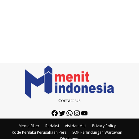
Contact Us
Facebook
Twitter
WhatsApp
Instagram
YouTube
Media Siber
Redaksi
Visi dan Misi
Privacy Policy
Kode Perilaku Perusahaan Pers
SOP Perlindungan Wartawan
Disclaimer