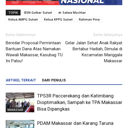
TOPIK
BSN Golkar Sulsel
dr Salwa Mochtar
Ketua AMPG Sulsel
Ketua KPPG Sulsel
Rahman Pina
Berita Sebelumnya
Berita Selanjutnya
Beredar Proposal Permintaan
Gelar Jalan Sehat Anak Rakyat
Bantuan Dana Atas Namakan
Bertabur Hadiah, Dimulai di
Wawali Makassar, Kasubag TU:
Kecamatan Manggala
Ini Palsu!
Makassar
ARTIKEL TERKAIT
DARI PENULIS
TPS3R Paccerekang dan Katimbang
Dioptimalkan, Sampah ke TPA Makassar
Bisa Dipangkas
MAKASSAR
PDAM Makassar dan Karang Taruna