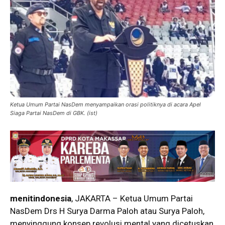
Ketua Umum Partai NasDem menyampaikan orasi politiknya di acara Apel
Siaga Partai NasDem di GBK. (ist)
menitindonesia
, JAKARTA – Ketua Umum Partai
NasDem Drs H Surya Darma Paloh atau Surya Paloh,
menyinggung konsep revolusi mental yang dicetuskan