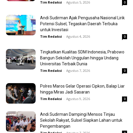
Tim Redaksi
-
Agustus 5, 2026
0
Andi Sudirman Ajak Pengusaha Nasional Lirik
Potensi Sulsel, Tegaskan Daerah Terbuka
untuk Investasi
Tim Redaksi
-
Agustus 4, 2026
0
Tingkatkan Kualitas SDM Indonesia, Prabowo
Bangun Sekolah Unggulan hingga Undang
Universitas Terbaik Dunia
Tim Redaksi
-
Agustus 7, 2026
0
Polres Maros Gelar Operasi Cipkon, Balap Liar
hingga Miras Jadi Sasaran
Tim Redaksi
-
Agustus 9, 2026
0
Andi Sudirman Dampingi Mensos Tinjau
Sekolah Rakyat, Sulsel Siapkan Lahan untuk
Pengembangan
Tim Redaksi
-
Agustus 7, 2026