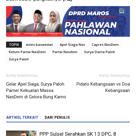
TOPIK
anies baswedan
Apel Siaga Nas
Capres NasDem
Ketum Partai NasDem
Partai Nasdem
Surya Dama Paloh
Surya Paloh
Berita Sebelumnya
Berita Selanjutnya
Gelar Apel Siaga, Surya Paloh
Pidato Kebangsaan vs Doa
Pamer Kekuatan Massa
Kebangsaan
NasDem di Gelora Bung Karno
ARTIKEL TERKAIT
DARI PENULIS
PPP Sulsel Serahkan SK 13 DPC, 8