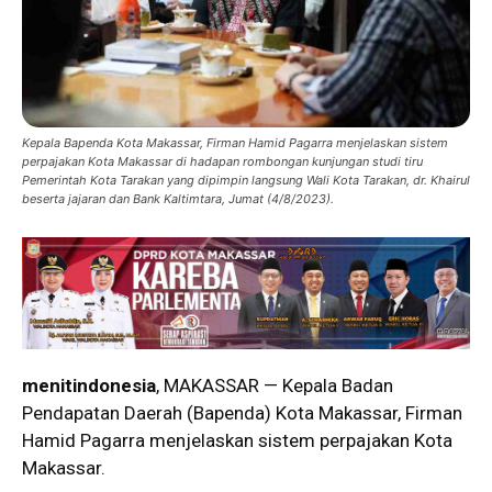
Kepala Bapenda Kota Makassar, Firman Hamid Pagarra menjelaskan sistem
perpajakan Kota Makassar di hadapan rombongan kunjungan studi tiru
Pemerintah Kota Tarakan yang dipimpin langsung Wali Kota Tarakan, dr. Khairul
beserta jajaran dan Bank Kaltimtara, Jumat (4/8/2023).
menitindonesia
, MAKASSAR — Kepala Badan
Pendapatan Daerah (Bapenda) Kota Makassar, Firman
Hamid Pagarra menjelaskan sistem perpajakan Kota
Makassar.