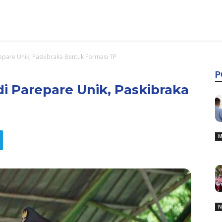
epare Unik, Paskibraka Bentuk Formasi TP
P
di Parepare Unik, Paskibraka
M
N