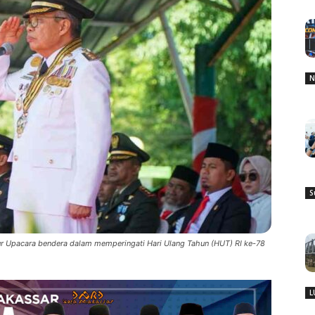
N
S
tur Upacara bendera dalam memperingati Hari Ulang Tahun (HUT) RI ke-78
L