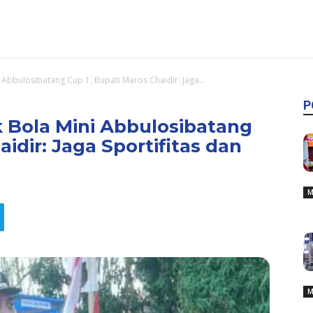
Abbulosibatang Cup 1, Bupati Maros Chaidir: Jaga...
P
Bola Mini Abbulosibatang
idir: Jaga Sportifitas dan
M
M