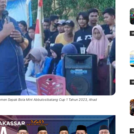
M
M
amen Sepak Bola Mini Abbulosibatang Cup 1 Tahun 2023, Ahad
K