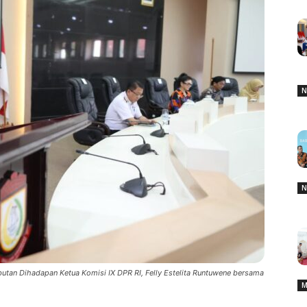
N
N
butan Dihadapan Ketua Komisi IX DPR RI, Felly Estelita Runtuwene bersama
M