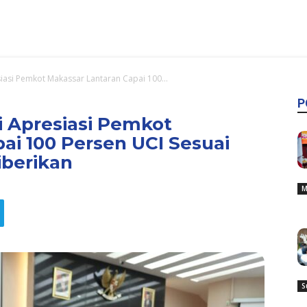
siasi Pemkot Makassar Lantaran Capai 100...
P
i Apresiasi Pemkot
ai 100 Persen UCI Sesuai
iberikan
M
S