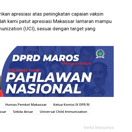
ikan apresiasi atas peningkatan capaian vaksin
Nah kami patut apresiasi Makassar lantaran mampu
unization (UCI), sesuai dengan target yang
Humas Pemkot Makassar
Ketua Komisi IX DPR RI
ssar
Sekda Ansar
Universal Child Immunization
Berita Selanjutnya