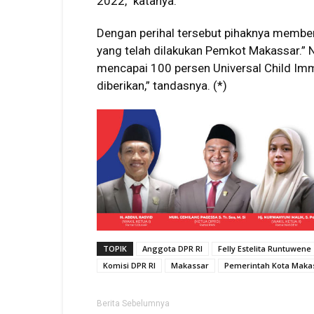
2022,” katanya.
Dengan perihal tersebut pihaknya member
yang telah dilakukan Pemkot Makassar.” 
mencapai 100 persen Universal Child Imm
diberikan,” tandasnya. (*)
TOPIK
Anggota DPR RI
Felly Estelita Runtuwene
Komisi DPR RI
Makassar
Pemerintah Kota Maka
Berita Sebelumnya