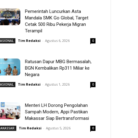
Pemerintah Luncurkan Asta
Mandala SMK Go Global, Target
Cetak 500 Ribu Pekerja Migran
Terampil
Tim Redaksi
-
Agustus 6, 2026
ASIONAL
0
Ratusan Dapur MBG Bermasalah,
BGN Kembalikan Rp311 Miliar ke
Negara
Tim Redaksi
-
Agustus 1, 2026
ASIONAL
0
Menteri LH Dorong Pengolahan
Sampah Modern, Appi Pastikan
Makassar Siap Bertransformasi
Tim Redaksi
-
Agustus 5, 2026
AKASSAR
0