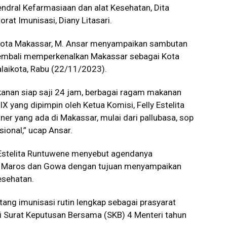
Jendral Kefarmasiaan dan alat Kesehatan, Dita
rat Imunisasi, Diany Litasari.
 Kota Makassar, M. Ansar menyampaikan sambutan
kembali memperkenalkan Makassar sebagai Kota
alaikota, Rabu (22/11/2023).
anan siap saji 24 jam, berbagai ragam makanan
X yang dipimpin oleh Ketua Komisi, Felly Estelita
er yang ada di Makassar, mulai dari pallubasa, sop
sional,” ucap Ansar.
 Estelita Runtuwene menyebut agendanya
r, Maros dan Gowa dengan tujuan menyampaikan
esehatan.
ang imunisasi rutin lengkap sebagai prasyarat
i Surat Keputusan Bersama (SKB) 4 Menteri tahun