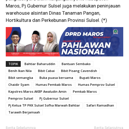
Maros, Pj Gubernur Sulsel juga melakukan peninjauan
warehouse alsintan Dinas Tanaman Pangan,
Hortikultura dan Perkebunan Provinsi Sulsel. (*)
TOPIK
Bahtiar Baharuddin
Bantuan Sembako
Benih Ikan Nila
Bibit Cabai
Bibit Pisang Cavendish
Bibit semangka
Buka puasa bersama
Bupati Maros
Chaidir Syam
Humas Pemkab Maros
Humas Pemprov Sulsel
Kapolres Maros AKBP Awaludin Amin
Pemkab Maros
Pemprov Sulsel
Pj Gubernur Sulsel
Pj Ketua TP PKK Sulsel Sofha Marwah Bahtiar
Safari Ramadhan
Tarawih Berjamaah
Berita Sebelumnya
Berita Selanjutnya