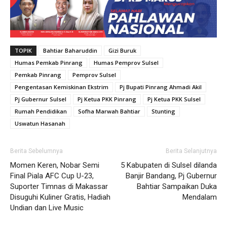
TOPIK
Bahtiar Baharuddin
Gizi Buruk
Humas Pemkab Pinrang
Humas Pemprov Sulsel
Pemkab Pinrang
Pemprov Sulsel
Pengentasan Kemiskinan Ekstrim
Pj Bupati Pinrang Ahmadi Akil
Pj Gubernur Sulsel
Pj Ketua PKK Pinrang
Pj Ketua PKK Sulsel
Rumah Pendidikan
Sofha Marwah Bahtiar
Stunting
Uswatun Hasanah
Berita Sebelumnya
Berita Selanjutnya
Momen Keren, Nobar Semi
5 Kabupaten di Sulsel dilanda
Final Piala AFC Cup U-23,
Banjir Bandang, Pj Gubernur
Suporter Timnas di Makassar
Bahtiar Sampaikan Duka
Disuguhi Kuliner Gratis, Hadiah
Mendalam
Undian dan Live Music